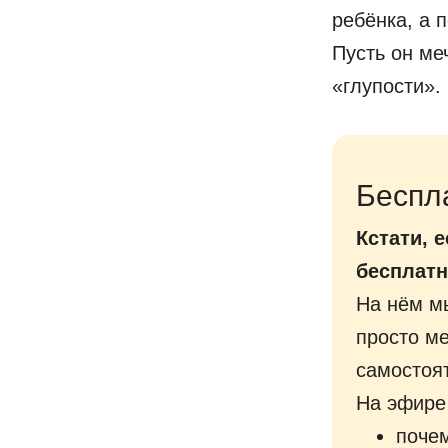
ребёнка, а 
Пусть он ме
«глупости».
Беспл
Кстати, 
бесплатн
На нём мы
просто ме
самостоя
На эфире
почем