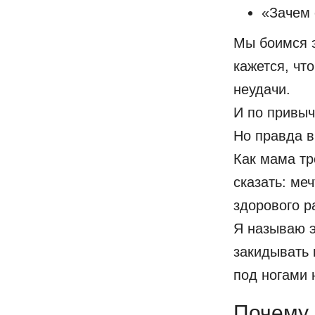
«Зачем 
Мы боимся э
кажется, чт
неудачи.
И по привыч
Но правда в
Как мама тр
сказать: ме
здорового р
Я называю 
закидывать 
под ногами 
Почему 