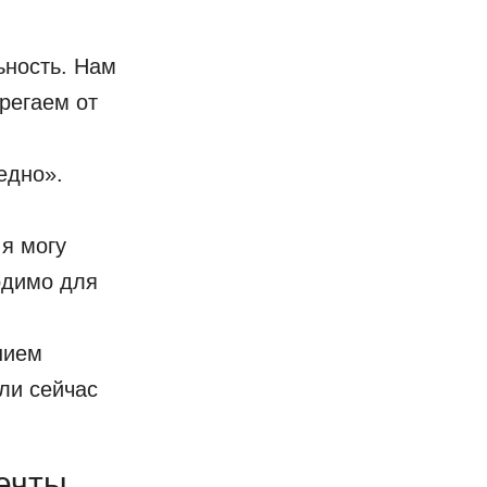
ьность. Нам
регаем от
едно».
 я могу
одимо для
нием
ли сейчас
ечты