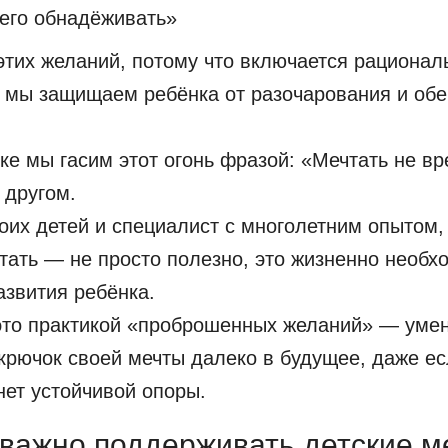
его обнадёживать»
тих желаний, потому что включается рационал
о мы защищаем ребёнка от разочарования и обе
ке мы гасим этот огонь фразой: «Мечтать не вр
 другом.
оих детей и специалист с многолетним опытом,
чтать — не просто полезно, это жизненно необх
азвития ребёнка.
это практикой «проброшенных желаний» — уме
крючок своей мечты далеко в будущее, даже ес
нет устойчивой опоры.
важно поддерживать детские м