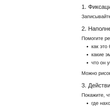
1. Фиксац
Записывайт
2. Наполн
Помогите ре
как это
какие э
что он 
Можно рисов
3. Действ
Покажите, ч
где нах