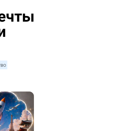
мечты
и
тво