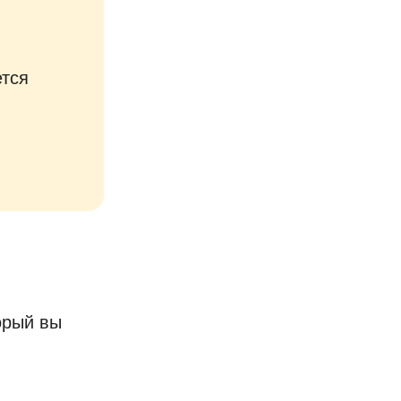
ется
орый вы