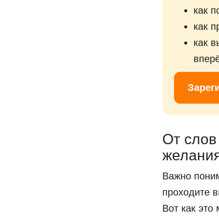
как п
как п
как в
впер
Зарег
От слов 
желани
Важно поним
проходите в
Вот как это