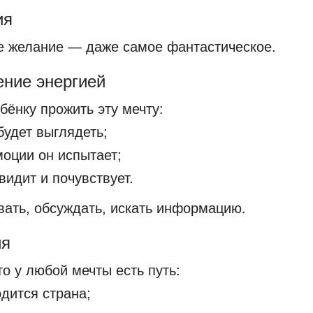
ия
е желание — даже самое фантастическое.
ение энергией
бёнку прожить эту мечту:
 будет выглядеть;
моции он испытает;
увидит и почувствует.
ать, обсуждать, искать информацию.
ия
то у любой мечты есть путь:
одится страна;