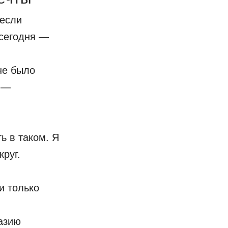
 если
 сегодня —
не было
 —
ь в таком. Я
руг.
и только
азию