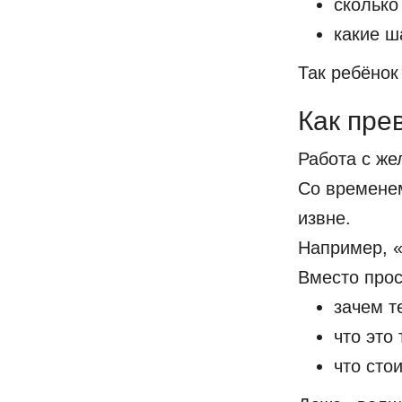
сколько
какие ш
Так ребёнок 
Как пре
Работа с же
Со временем
извне.
Например, «
Вместо прос
зачем т
что это 
что сто