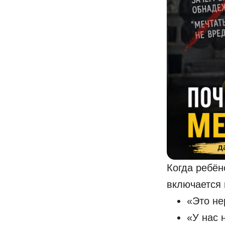
Когда ребён
включается 
«Это не
«У нас 