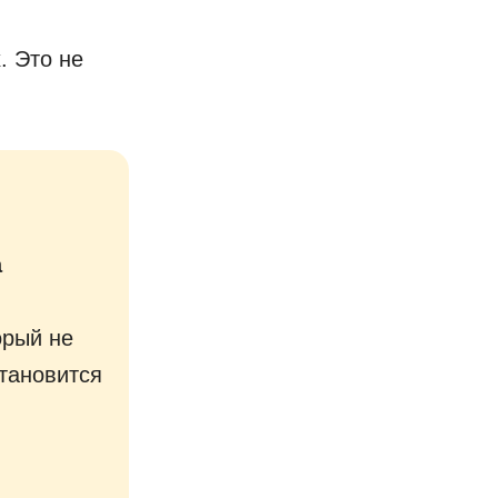
. Это не
а
орый не
становится