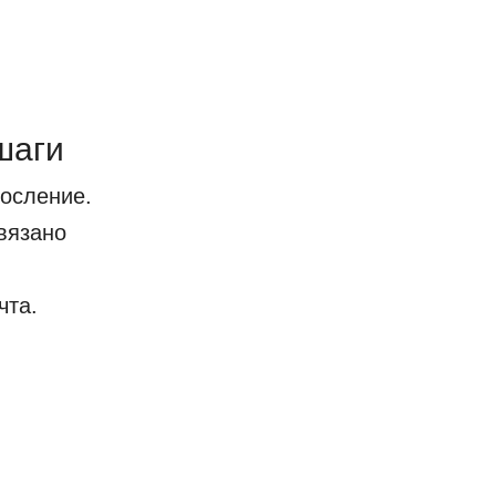
шаги
росление.
авязано
чта.