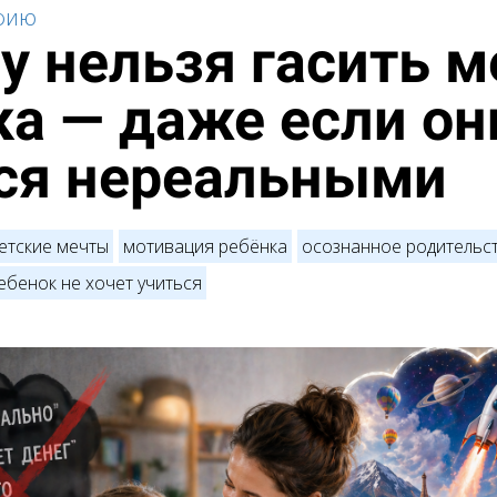
афию
у нельзя гасить 
ка — даже если он
ся нереальными
етские мечты
мотивация ребёнка
осознанное родительс
ебенок не хочет учиться