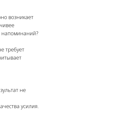
рно возникает
рчивее
х напоминаний?
не требует
читывает
зультат не
ачества усилия.