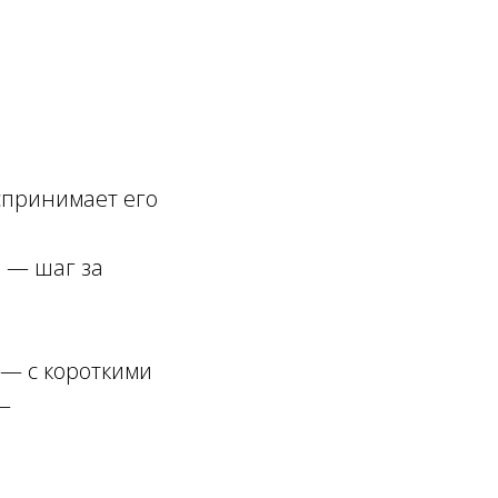
спринимает его
е — шаг за
 — с короткими
 —