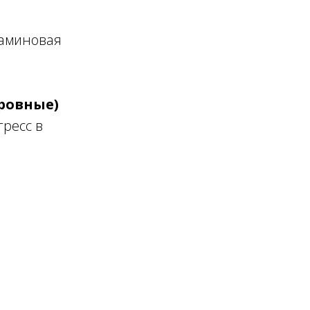
фаминовая
еровные)
гресс в