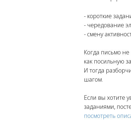
- короткие задан
- чередование э
- смену активнос
Когда письмо не
как посильную за
И тогда разборч
шагом.
Если вы хотите у
заданиями, пос
посмотреть опи