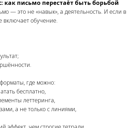
с: как письмо перестаёт быть борьбой
мо — это не «навык», а деятельность. И если в
не включает обучение.
;
ультат;
ершённости.
форматы, где можно:
атать бесплатно,
элементы леттеринга,
азами, а не только с линиями,
й эффект, чем строгие тетради.