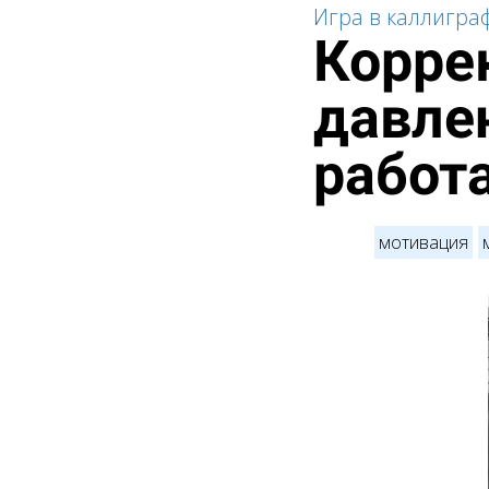
Игра в каллигр
Корре
давлен
работ
мотивация