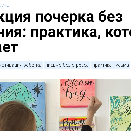
афию
кция почерка без
ия: практика, ко
ает
мотивация ребёнка
письмо без стресса
практика письма