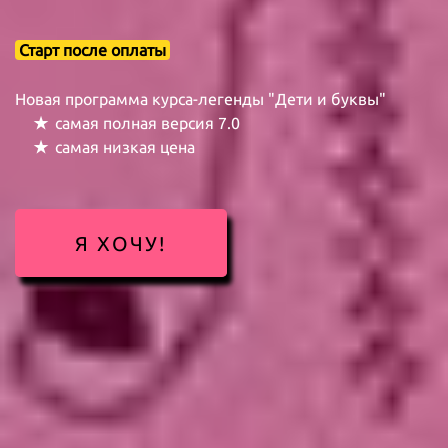
Старт после оплаты
Новая программа курса-легенды "Дети и буквы"
самая полная версия 7.0
самая низкая цена
Я ХОЧУ!