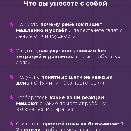
Что вы унесёте с собой
Поймёте,
почему ребёнок пишет
медленно и устаёт
и перестанете гадать:
лень это или трудность
Увидите,
как улучшать письмо
без
тетрадей и давления
, прямо в обычных
делах
Получите
понятные шаги на каждый
день
(10–15 минут, без подготовки)
Разберётесь,
какие ваши реакции
мешают
, а какие помогают ребёнку
включаться и стараться
Составите
простой план на ближайшие 1–
2 недели
, чтобы не метаться и не